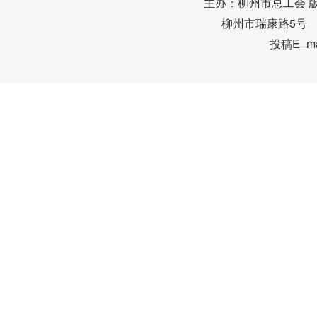
主办：柳州市总工会 
柳州市瑞康路5号 邮编
投稿E_mai