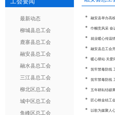
工会要闻
最新动态
融安县举办高
巾帼竞风采 奋
柳城县总工会
就业暖心传温情
鹿寨县总工会
融安县总工会开
融安县总工会
暖心驿站·关爱
融水县总工会
筑牢禁毒防线
三江县总工会
筑牢禁毒防线
柳北区总工会
五年耕耘结硕果
城中区总工会
匠心映金桔工会
以歌为媒聚人心
鱼峰区总工会