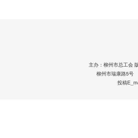
主办：柳州市总工会 
柳州市瑞康路5号 邮编
投稿E_mai