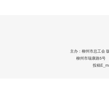
主办：柳州市总工会 
柳州市瑞康路5号 邮编
投稿E_mai