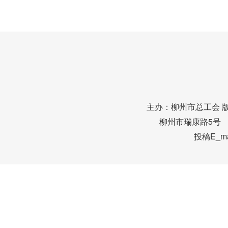
主办：柳州市总工会 
柳州市瑞康路5号 邮编
投稿E_mai