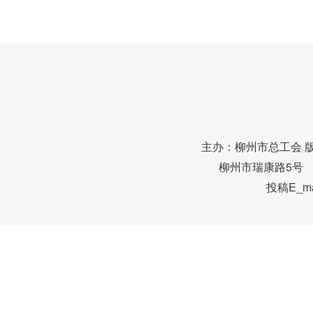
主办：柳州市总工会 
柳州市瑞康路5号 邮编
投稿E_mai