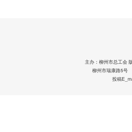
主办：柳州市总工会 
柳州市瑞康路5号 邮编
投稿E_mai