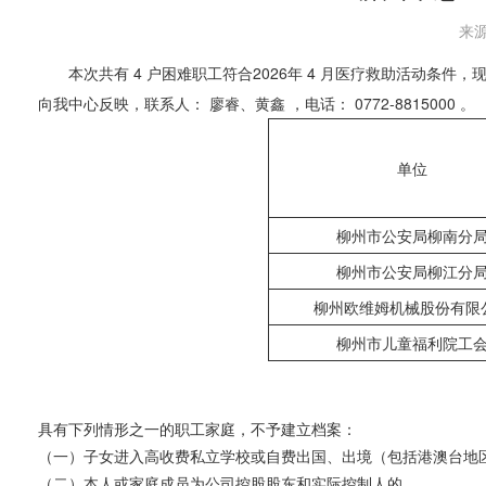
来源
本次共有 4 户困难职工符合2026年 4 月医疗救助活动条件，现予以
向我中心反映，联系人： 廖睿、黄鑫 ，电话： 0772-8815000 。
单位
柳州市公安局柳南分
柳州市公安局柳江分
柳州欧维姆机械股份有限
柳州市儿童福利院工
具有下列情形之一的职工家庭，不予建立档案：
（一）子女进入高收费私立学校或自费出国、出境（包括港澳台地
（二）本人或家庭成员为公司控股股东和实际控制人的。