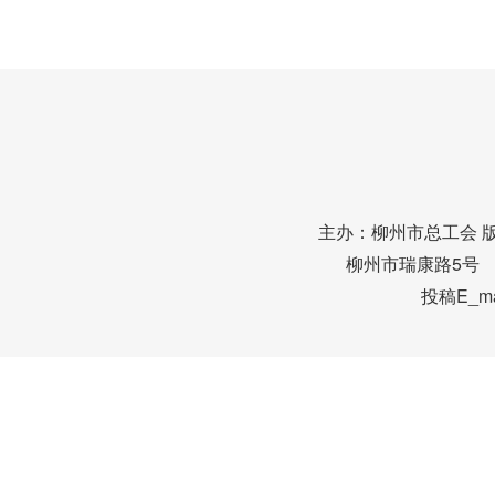
主办：柳州市总工会 
柳州市瑞康路5号 邮编
投稿E_mai