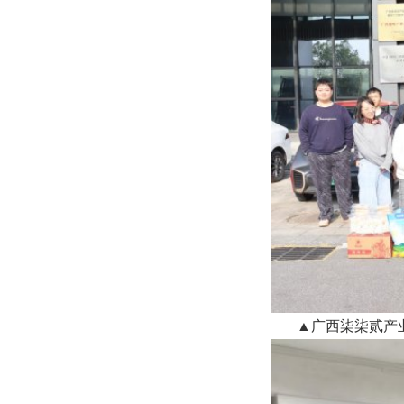
▲广西柒柒贰产