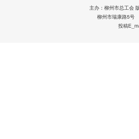
主办：柳州市总工会 
柳州市瑞康路5号 邮编
投稿E_mai