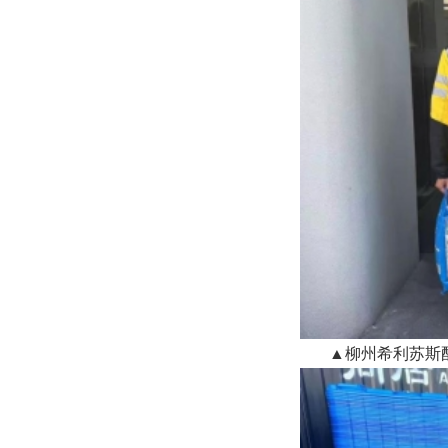
▲柳州希利苏斯