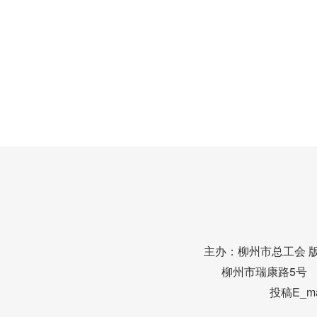
主办：柳州市总工会 
柳州市瑞康路5号 邮编
投稿E_mai