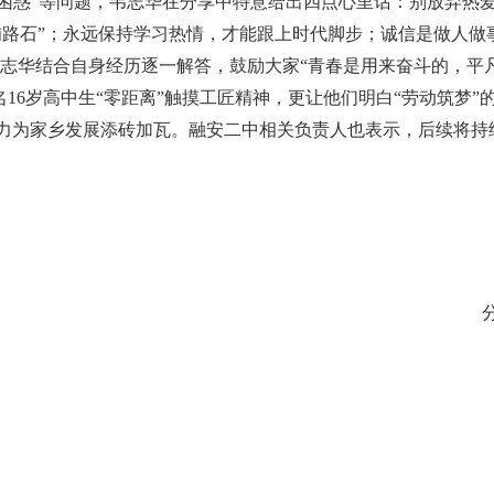
学习困惑”等问题，韦志华在分享中特意给出四点心里话：别放弃
路石”；永远保持学习热情，才能跟上时代脚步；诚信是做人做事
韦志华结合自身经历逐一解答，鼓励大家“青春是用来奋斗的，平
16岁高中生“零距离”触摸工匠精神，更让他们明白“劳动筑梦
力为家乡发展添砖加瓦。融安二中相关负责人也表示，后续将持