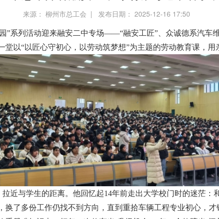
来源： 柳州市总工会 | 发布日期： 2025-12-16 17:50
匠进校园”系列活动迎来融安二中专场——“融安工匠”、众诚德系汽
一堂以“以匠心守初心，以劳动筑梦想”为主题的劳动教育课，用
，拉近与学生的距离。他回忆起14年前走出大学校门时的迷茫：
，换了多份工作仍找不到方向，直到重拾车辆工程专业初心，才锚