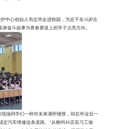
车维护中心创始人韦志华走进校园，为近千名16岁左
亲身奋斗故事为青春赛道上的学子点亮方向。
和现场同学们一样对未来满怀憧憬，却在毕业后一
定汽车维修这条道路。“从柳州4S店实习工做