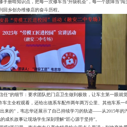
手册啃知识点，把每一次修车当‘升级机会’，每一个故障当‘闯
到回乡创办维修店的奋斗历程。
“信任”的细节：要求团队把门店卫生做到极致，让车主第一眼就
许车主全程观看，还给出德系车配件两年两万公里、其他车系一年一
来的”，韦志华还展示了自己持续学习的轨迹——从2015年的汽
的成长故事让现场学生深刻理解“匠心源于坚持”。