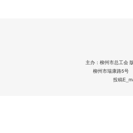
主办：柳州市总工会 
柳州市瑞康路5号 邮编
投稿E_mai