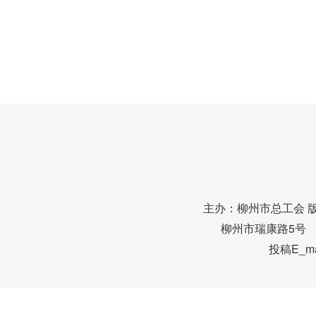
主办：柳州市总工会 
柳州市瑞康路5号 邮编
投稿E_mai