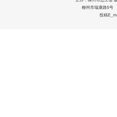
柳州市瑞康路5号 邮编
投稿E_mai