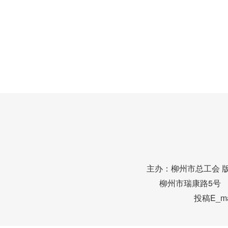
主办：柳州市总工会 
柳州市瑞康路5号 邮编
投稿E_mai