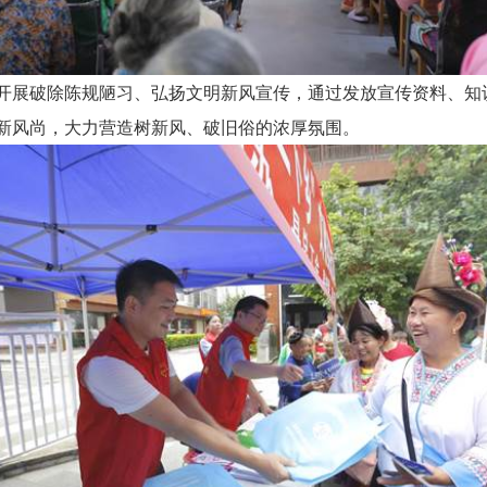
展破除陈规陋习、弘扬文明新风宣传，通过发放宣传资料、知
新风尚，大力营造树新风、破旧俗的浓厚氛围。