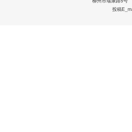
柳州市瑞康路5号 邮编
投稿E_mai