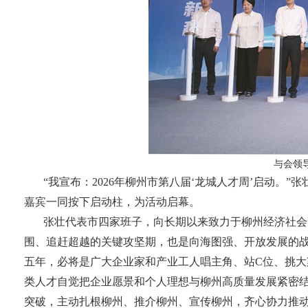
与会领
“我宣布：2026年柳州市第八届‘龙城人才周’启动
嘉宾一同按下启动柱，为活动启幕。
张壮代表市四家班子，向长期以来致力于柳州经济社会
围、追赶超越的关键攻坚期，也是向海图强、开放发展的战
五年，必将是广大企业家和产业工人唱主角、站C位、挑
类人才自觉把企业愿景和个人理想与柳州高质量发展紧密
突破，主动扎根柳州、推介柳州、宣传柳州，齐心协力推动