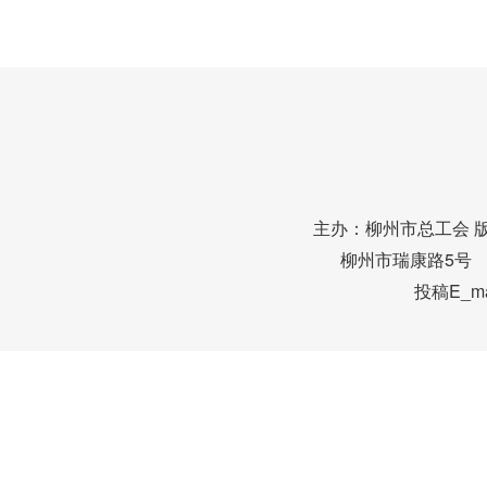
主办：柳州市总工会 
柳州市瑞康路5号 邮编
投稿E_mai