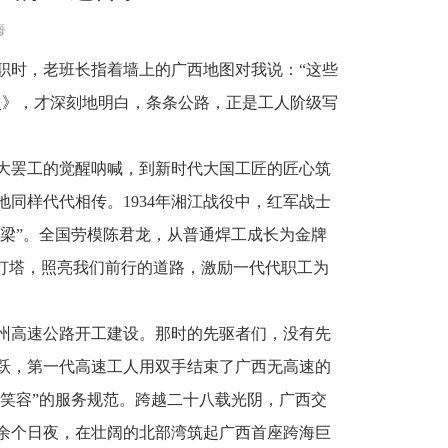
梅
职时，老班长指着墙上的广西地图对我说：“这些
史》，才深刻地明白，条条公路，正是工人阶级写
大罢工的觉醒呐喊，到新时代大国工匠的匠心筑
同样代代相传。1934年湘江战役中，红军战士
脊梁”。全国劳模陈君龙，从普通焊工成长为金牌
灯塔，照亮我们前行的道路，激励一代代职工为
柳州高速公路开工建设。那时的先驱者们，没有先
腾跃，第一代高速工人用双手结束了广西无高速的
露笑容”的服务规范。跨越二十八载光阴，广西交
余个日夜，在壮阔的北部湾筑起广西首座跨海巨