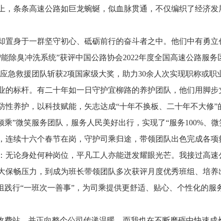
上，条条高速公路如巨龙蜿蜒，似血脉贯通，不仅编织了经济发
却置身于一群坚守初心、砥砺前行的奋斗者之中。他们中有勇立创
智能除臭冲洗系统”获评中国公路协会2022年度全国高速公路服
的应急救援团队斩获2项国家级大奖，助力30余人次实现职称或职
业的标杆。有二十年如一日守护宜柳路的养护团队，他们用脚步
防性养护，以科技赋能，矢志达成“十年不换板、二十年不大修”
”微笑服务团队，服务人民美好出行，实现了“服务100%、微笑1
，连续十六个春节在岗，守护司乘归途，带领团队出色完成各项
：无论身处何种岗位，平凡工人亦能迸发耀眼光芒。我接过高速
大保畅压力，到成为班长带领团队多次获评月度优秀班组、培养
班组践行“一班次一善事”，为司乘提供更舒适、贴心、个性化的
村收费站，并正向整个公司传递温暖。而我也在不断磨砺中快速成