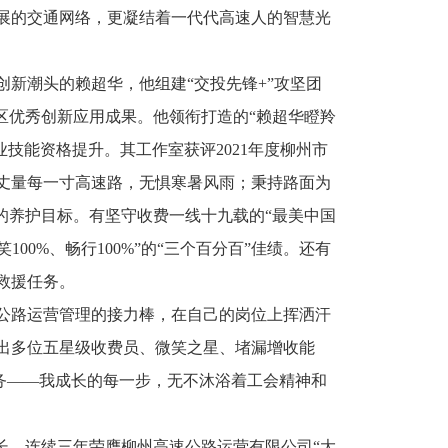
展的交通网络，更凝结着一代代高速人的智慧光
新潮头的赖超华，他组建“交投先锋+”攻坚团
务区优秀创新应用成果。他领衔打造的“赖超华瞪羚
业技能资格提升。其工作室获评2021年度柳州市
丈量每一寸高速路，无惧寒暑风雨；秉持路面为
的养护目标。有坚守收费一线十九载的“最美中国
00%、畅行100%”的“三个百分百”佳绩。还有
救援任务。
公路运营管理的接力棒，在自己的岗位上挥洒汗
出多位五星级收费员、微笑之星、堵漏增收能
服务——我成长的每一步，无不沐浴着工会精神和
长，连续三年荣膺柳州高速公路运营有限公司“大