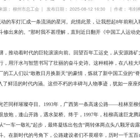
来源： 柳州市总工会 | 发布日期： 2025-08-12 16:30 | 作者： 韦剑
流动的车灯汇成一条流淌的星河。此情此景，让我想起8年前刚入
斗修出来的。”那时我不甚理解，直到近日翻开《中国工人运动
礴，推动着时代的巨轮滚滚向前。回望百年工运史，从安源路矿
行，用汗水与智慧书写了壮丽的奋斗史诗。这种精神，在八桂大地
的工人们以“敢教日月换新天”的豪情，炼就了新中国工业的“
注入了鲜活的时代内涵。这些不朽的丰碑与人物事迹，犹如一座座
光芒同样璀璨夺目。1993年，广西第一条高速公路——桂林至
眼放炮，逢山开路，遇水架桥。终于，1997年，桂柳高速巨龙
“一车一敬礼”起步，最终凝练出包含“两转体两点头八颗牙齿
斗。在新时代的号角下，公路建设者们不畏艰辛，历时一千五百