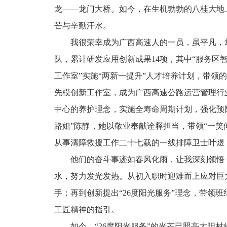
龙——龙门大桥。如今，在生机勃勃的八桂大地
芒与辛勤汗水。
我很荣幸成为广西高速人的一员，虽平凡，
队，累计研发应用创新成果14项，其中“服务区
工作室”实施“两新一提升”人才培养计划，带领
先模创新工作室，成为广西高速公路运营管理行
中心的养护理念，实施全寿命周期计划，强化预
路姐”陈静，她以敬业奉献诠释担当，带领“一笑倾乘
从事清障救援工作二十七载的一线排障卫士叶煜
他们的奋斗事迹如春风化雨，让我深刻领悟
水，努力发光发热。从初入职时迎难而上应对巨
手；再到创新提出“26度阳光服务”理念，带领
工匠精神的指引。
如今，“26度阳光服务”的光芒已照亮太阳