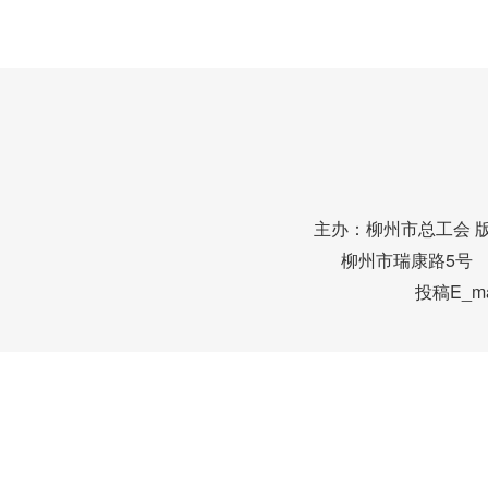
主办：柳州市总工会 
柳州市瑞康路5号 邮编
投稿E_mai