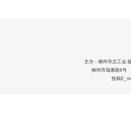
主办：柳州市总工会 
柳州市瑞康路5号 邮编
投稿E_mai