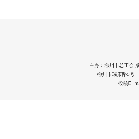
主办：柳州市总工会 
柳州市瑞康路5号 邮编
投稿E_mai