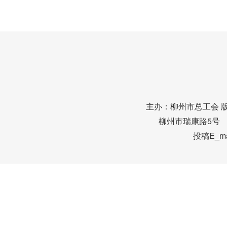
主办：柳州市总工会 
柳州市瑞康路5号 邮编
投稿E_mai