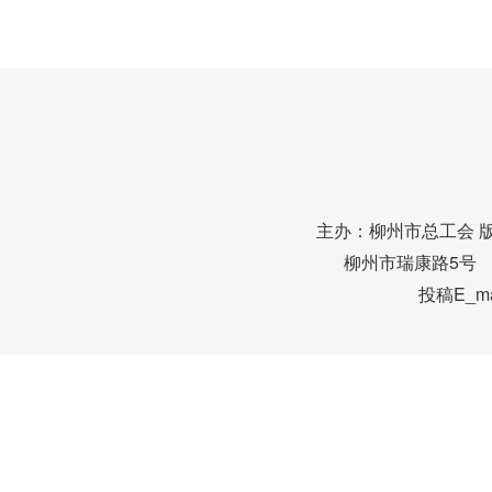
主办：柳州市总工会 
柳州市瑞康路5号 邮编
投稿E_mai