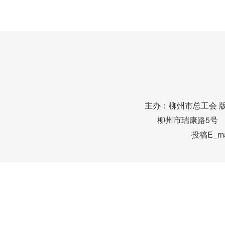
主办：柳州市总工会 
柳州市瑞康路5号 邮编
投稿E_mai