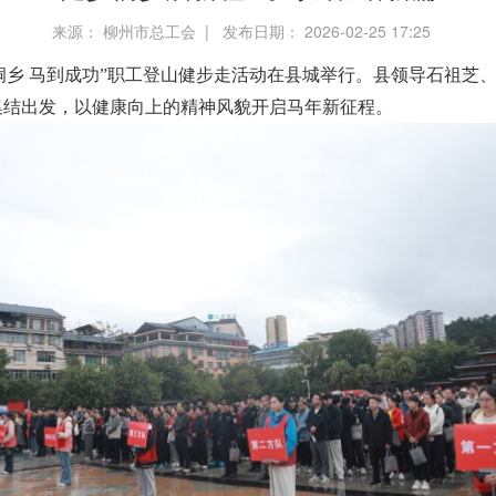
来源： 柳州市总工会 | 发布日期： 2026-02-25 17:25
健步侗乡 马到成功”职工登山健步走活动在县城举行。县领导石祖
集结出发，以健康向上的精神风貌开启马年新征程。