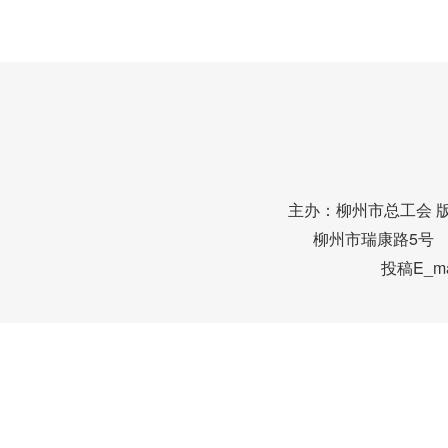
主办：柳州市总工会 
柳州市瑞康路5号 邮编
投稿E_mai