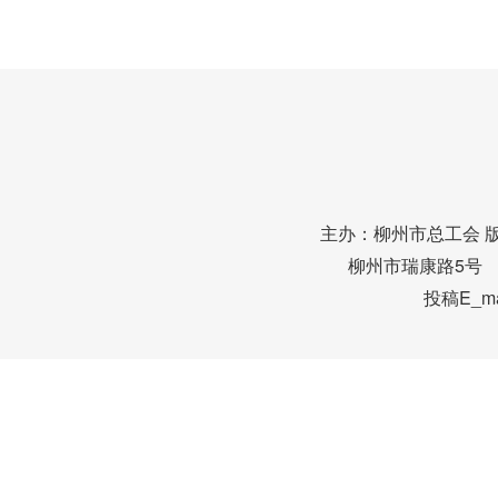
主办：柳州市总工会 
柳州市瑞康路5号 邮编
投稿E_mai