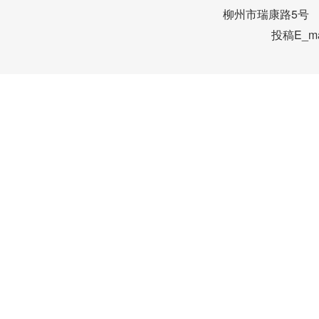
柳州市瑞康路5号 邮编
投稿E_mai