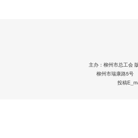
主办：柳州市总工会 
柳州市瑞康路5号 邮编
投稿E_mai