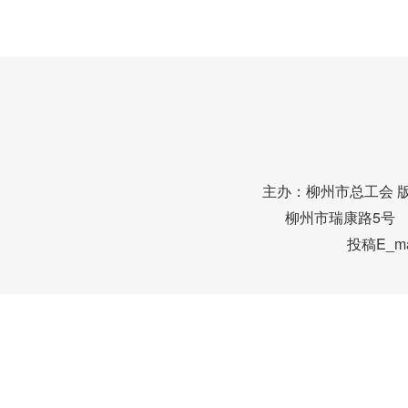
主办：柳州市总工会 
柳州市瑞康路5号 邮编
投稿E_mai